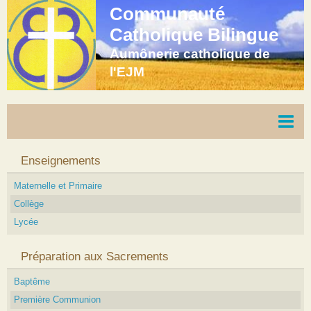
Communauté
Catholique Bilingue
Aumônerie catholique de
l'EJM
Page d'accueil
Enseignements
Agenda
Maternelle et Primaire
Collège
Blog
Lycée
Vidéos
Préparation aux Sacrements
Contact
Baptême
Première Communion